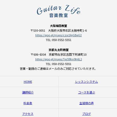
大阪梅田教室
〒530-0051 大阪府大阪市北区太融寺町1-6
https://goo.gl/maps/czsr2AjGBeG2
TEL: 050-3552-5551
京都丸太町教室
〒606−8304 京都市左京区吉田下阿達町10
https://goo.gl/maps/Tqi59hn9h6L2
TEL: 050-3552-5551
営業・勧誘のご連絡はメールのみご対応させていただきす。
HOME
レッスンシステム
講師紹介
コースを選ぶ
料金表
生徒様の声
アクセス
ブログ