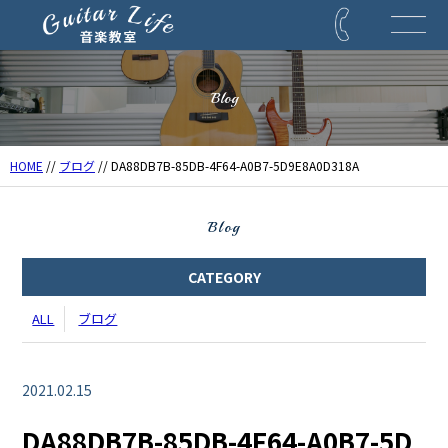
Blog
HOME
//
ブログ
// DA88DB7B-85DB-4F64-A0B7-5D9E8A0D318A
Blog
CATEGORY
ALL
ブログ
2021.02.15
DA88DB7B-85DB-4F64-A0B7-5D