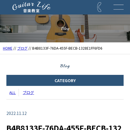
Blog
HOME
//
ブログ
// B4B8133F-76DA-455F-BECB-1328E1FF6FD6
Blog
CATEGORY
ALL
ブログ
2022.11.12
B4B8133F-76DA-455F-BECB-132